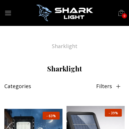
0
Sharklight
Sharklight
Categories
Filters
-
39%
-
63%