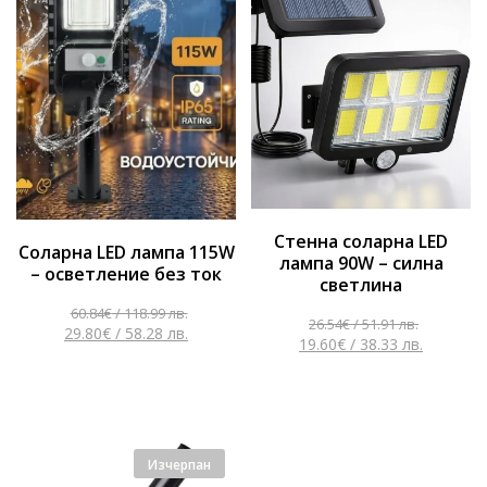
Стенна соларна LED
Соларна LED лампа 115W
лампа 90W – силна
– осветление без ток
светлина
60.84
€
/ 118.99 лв.
26.54
€
/ 51.91 лв.
29.80
€
/ 58.28 лв.
19.60
€
/ 38.33 лв.
Изчерпан